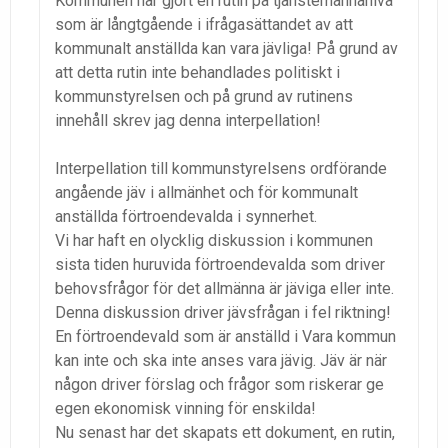
Kommunen har gjort en rutin på tjänstemannanivå
som är långtgående i ifrågasättandet av att
kommunalt anställda kan vara jävliga! På grund av
att detta rutin inte behandlades politiskt i
kommunstyrelsen och på grund av rutinens
innehåll skrev jag denna interpellation!
Interpellation till kommunstyrelsens ordförande
angående jäv i allmänhet och för kommunalt
anställda förtroendevalda i synnerhet.
Vi har haft en olycklig diskussion i kommunen
sista tiden huruvida förtroendevalda som driver
behovsfrågor för det allmänna är jäviga eller inte.
Denna diskussion driver jävsfrågan i fel riktning!
En förtroendevald som är anställd i Vara kommun
kan inte och ska inte anses vara jävig. Jäv är när
någon driver förslag och frågor som riskerar ge
egen ekonomisk vinning för enskilda!
Nu senast har det skapats ett dokument, en rutin,