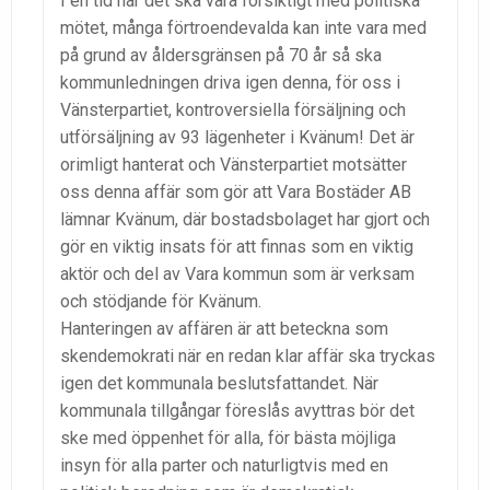
I en tid när det ska vara försiktigt med politiska
mötet, många förtroendevalda kan inte vara med
på grund av åldersgränsen på 70 år så ska
kommunledningen driva igen denna, för oss i
Vänsterpartiet, kontroversiella försäljning och
utförsäljning av 93 lägenheter i Kvänum! Det är
orimligt hanterat och Vänsterpartiet motsätter
oss denna affär som gör att Vara Bostäder AB
lämnar Kvänum, där bostadsbolaget har gjort och
gör en viktig insats för att finnas som en viktig
aktör och del av Vara kommun som är verksam
och stödjande för Kvänum.
Hanteringen av affären är att beteckna som
skendemokrati när en redan klar affär ska tryckas
igen det kommunala beslutsfattandet. När
kommunala tillgångar föreslås avyttras bör det
ske med öppenhet för alla, för bästa möjliga
insyn för alla parter och naturligtvis med en