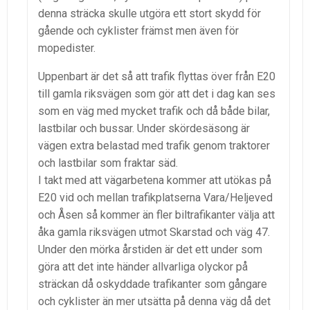
denna sträcka skulle utgöra ett stort skydd för
gående och cyklister främst men även för
mopedister.
Uppenbart är det så att trafik flyttas över från E20
till gamla riksvägen som gör att det i dag kan ses
som en väg med mycket trafik och då både bilar,
lastbilar och bussar. Under skördesäsong är
vägen extra belastad med trafik genom traktorer
och lastbilar som fraktar säd.
I takt med att vägarbetena kommer att utökas på
E20 vid och mellan trafikplatserna Vara/Heljeved
och Åsen så kommer än fler biltrafikanter välja att
åka gamla riksvägen utmot Skarstad och väg 47.
Under den mörka årstiden är det ett under som
göra att det inte händer allvarliga olyckor på
sträckan då oskyddade trafikanter som gångare
och cyklister än mer utsätta på denna väg då det