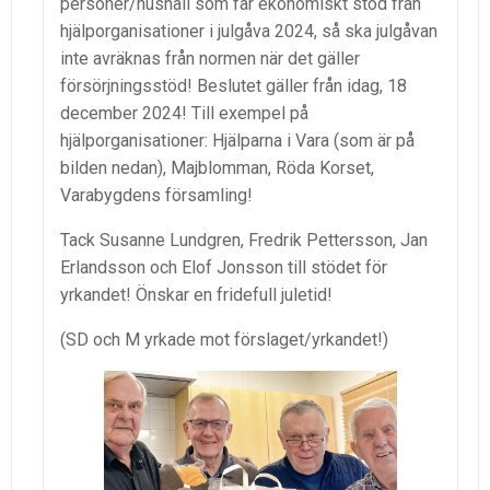
personer/hushåll som får ekonomiskt stöd från
hjälporganisationer i julgåva 2024, så ska julgåvan
inte avräknas från normen när det gäller
försörjningsstöd! Beslutet gäller från idag, 18
december 2024! Till exempel på
hjälporganisationer: Hjälparna i Vara (som är på
bilden nedan), Majblomman, Röda Korset,
Varabygdens församling!
Tack Susanne Lundgren, Fredrik Pettersson, Jan
Erlandsson och Elof Jonsson till stödet för
yrkandet! Önskar en fridefull juletid!
(SD och M yrkade
mot förslaget/yrkandet!)