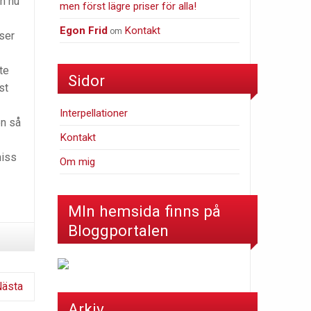
an nu
men först lägre priser för alla!
Egon Frid
Kontakt
om
ser
te
Sidor
st
Interpellationer
en så
Kontakt
miss
Om mig
MIn hemsida finns på
Bloggportalen
Nästa
Arkiv