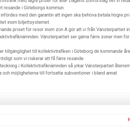
ektivtrafik med lägre priser för alla! Dagens zonförslag vet vi red
alet resande i Göteborgs kommun.
 infördes med den garantin att ingen ska behöva betala högre pri
itet inom biljettsystemet.
e priset för resor inom zon A gör att vi från Vänsterpartiet in
lektivtrafiknämnden. Vänsterpartiet ser gärna färre zoner men för
r tillgänglighet till kollektivtrafiken i Göteborg de kommande år
tidigt som vi riskerar att få färre resande.
nteckning i Kollektivtrafiknämnden så yrkar Vänsterpartiet återre
 och möjligheterna till fortsatta subventioner i bland annat