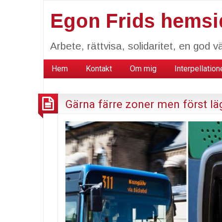
Egon Frids hemsi
Arbete, rättvisa, solidaritet, en god vä
Hem
Kontakt
Om mig
Interpellation
Gärna färre zoner men först lägr