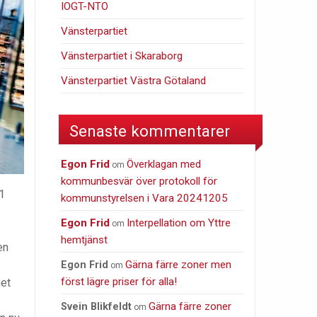
IOGT-NTO
Vänsterpartiet
Vänsterpartiet i Skaraborg
Vänsterpartiet Västra Götaland
Senaste kommentarer
Egon Frid
Överklagan med
om
kommunbesvär över protokoll för
 1
kommunstyrelsen i Vara 20241205
Egon Frid
Interpellation om Yttre
om
hemtjänst
en
Gärna färre zoner men
Egon Frid
om
först lägre priser för alla!
get
Gärna färre zoner
Svein Blikfeldt
om