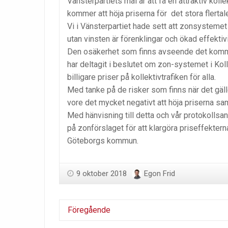
Vänsterpartiets mål är att få en attraktiv koll
kommer att höja priserna för
det stora flert
Vi i Vänsterpartiet hade sett att zonsystemet
utan vinsten är förenklingar och ökad effektiv
Den osäkerhet som finns avseende det kommand
har deltagit i beslutet om zon-systemet i Kol
billigare priser på kollektivtrafiken för alla.
Med tanke på de risker som finns när det gälle
vore det mycket negativt att höja priserna sam
Med hänvisning till detta och vår protokollsa
på zonförslaget för att klargöra priseffekterna
Göteborgs kommun.
9 oktober 2018
Egon Frid
Föregående