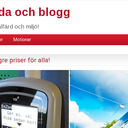
da och blogg
lfärd och miljö!
er
Motioner
e priser för alla!