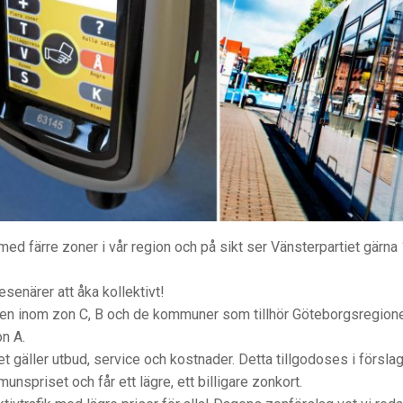
 med färre zoner i vår region och på sikt ser Vänsterpartiet gärna
esenärer att åka kollektivt!
nden inom zon C, B och de kommuner som tillhör Göteborgsregion
n A.
t gäller utbud, service och kostnader. Detta tillgodoses i försla
unspriset och får ett lägre, ett billigare zonkort.