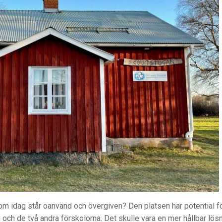
som idag står oanvänd och övergiven? Den platsen har potential f
och de två andra förskolorna. Det skulle vara en mer hållbar lös