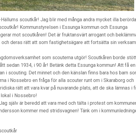
-Hällums scoutkår! Jag blir med många andra mycket illa berörda
coutkår! Kommunstyrelsen i Essunga kommun och Essunga
rar mot scoutkåren! Det är fruktansvärt arrogant och bekläm
ch deras rätt att som fastighetsägare att fortsätta sin verksa
ungdomsverksamhet som scouterna utgör! Scoutkåren borde stöt
t sedan 1934, i 90 år! Betänk detta Essunga kommun! Att få en
änslan i scouting. Det minnet och den känslan finns bara hos barn s
erna i Nossebro en fråga för alla scouter runt om i Skaraborg och
idiska rätt att vara kvar på nuvarande plats, att de ska lämnas i 
 lokal i Nossebro!
Jag själv är beredd att vara med och tälta i protest om kommune
ndersson kommer med stridsvagnen! Tänk om i kommunledninge
scoutkår