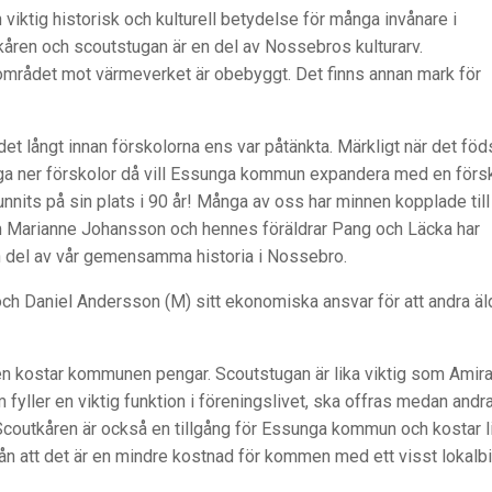
viktig historisk och kulturell betydelse för många invånare i
en och scoutstugan är en del av Nossebros kulturarv.
la området mot värmeverket är obebyggt. Det finns annan mark för
t långt innan förskolorna ens var påtänkta. Märkligt när det föd
gga ner förskolor då vill Essunga kommun expandera med en förs
nits på sin plats i 90 år! Många av oss har minnen kopplade till
m Marianne Johansson och hennes föräldrar Pang och Läcka har
en del av vår gemensamma historia i Nossebro.
 Daniel Andersson (M) sitt ekonomiska ansvar för att andra äl
t den kostar kommunen pengar. Scoutstugan är lika viktig som Amira
 fyller en viktig funktion i föreningslivet, ska offras medan andr
 Scoutkåren är också en tillgång för Essunga kommun och kostar li
 från att det är en mindre kostnad för kommen med ett visst lokalb