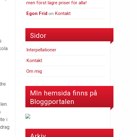
men först lägre priser för alla!
Egon Frid
Kontakt
om
Sidor
s
kola
Interpellationer
Kontakt
Om mig
dre
MIn hemsida finns på
Bloggportalen
len.
a
te i
idrag
Arkiv