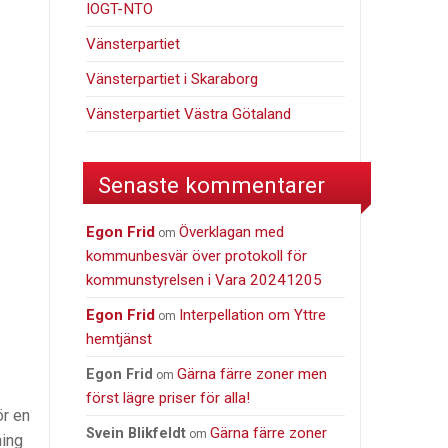
IOGT-NTO
Vänsterpartiet
Vänsterpartiet i Skaraborg
Vänsterpartiet Västra Götaland
Senaste kommentarer
Egon Frid
Överklagan med
om
kommunbesvär över protokoll för
kommunstyrelsen i Vara 20241205
Egon Frid
Interpellation om Yttre
om
hemtjänst
Gärna färre zoner men
Egon Frid
om
först lägre priser för alla!
ör en
Gärna färre zoner
Svein Blikfeldt
om
ning