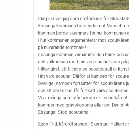
Idag skriver jag som ordförande för Skarstad
Essunga kommuns beteende mot Nossebro s
kommun borde skämmas för hur kommunen age
i hur kommunen argumenterar mot scoutkåren o
på nuvarande tomtmark!
Essunga kommun värnar inte den barn- och 
och välkomnas med sin verksamhet som pågåt
tillhörighet, att tillhöra en scoutpatrull är k
fått vara scouter. Därför at kampen för scout
Sverige. Kampen fortsätter för scoutkårens jur
och att deras hus får fortsatt vara scouternas
Vi är många som står bakom er i scoutkåren! 
kommer med grävskoporna eller om Daniel A
Essunga! Stöd scouterna!
Egon Frid, kårordförande i Skarstad-Hällums 