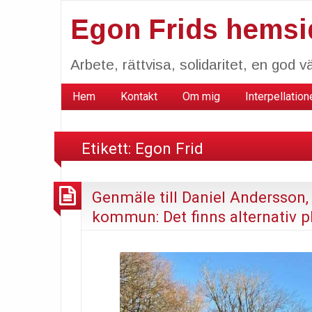
Egon Frids hemsi
Arbete, rättvisa, solidaritet, en god vä
Hem
Kontakt
Om mig
Interpellation
Etikett:
Egon Frid
Genmäle till Daniel Andersson
kommun: Det finns alternativ pl