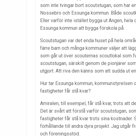
som inte tvingar bort scoutstugan, som har en 
Nossebro och Essunga kommun. Både scoutkår
Eller varför inte istället bygga ut Ängen, he
Essunga kommun att bygga förskola på.
Scoutstugan var det enda huset på hela område
färre barn och många kommuner väljer att lä
som går ut över scouternas scoutlokal som fun
scoutstugan, särskilt genom de pionjärer so
utgjort. Att riva den känns som att sudda ut 
Hur tar Essunga kommun, kommunstyrelsen och
fastigheter får stå kvar?
Amiralen, till exempel, får stå kvar, trots at
Det är svårt att förstå varför scoutstugan, som
fastigheter får stå kvar trots sina kostnader.
förhållande till andra dyra projekt. Jag utgår
och föreningsstöd.