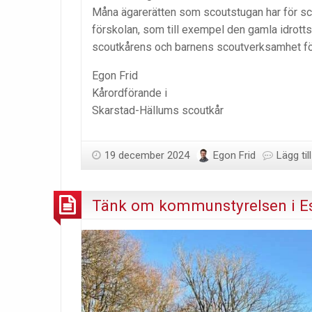
Måna ägarerätten som scoutstugan har för scou
förskolan, som till exempel den gamla idrotts
scoutkårens och barnens scoutverksamhet för 
Egon Frid
Kårordförande i
Skarstad-Hällums scoutkår
19 december 2024
Egon Frid
Lägg ti
Tänk om kommunstyrelsen i Ess