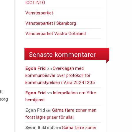
IOGT-NTO
Vänsterpartiet
Vänsterpartiet i Skaraborg
Vänsterpartiet Västra Götaland
Senaste kommentarer
Egon Frid
Överklagan med
om
kommunbesvär över protokoll för
kommunstyrelsen i Vara 20241205
tt
Egon Frid
Interpellation om Yttre
om
sorg
hemtjänst
Gärna färre zoner men
Egon Frid
om
först lägre priser för alla!
Gärna färre zoner
Svein Blikfeldt
om