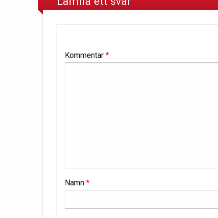
Lämna ett svar
Kommentar
*
Namn
*