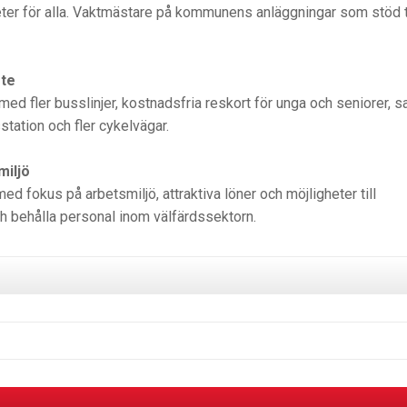
eter för alla. Vaktmästare på kommunens anläggningar som stöd ti
ete
n med fler busslinjer, kostnadsfria reskort för unga och seniorer, 
station och fler cykelvägar.
miljö
 fokus på arbetsmiljö, attraktiva löner och möjligheter till
och behålla personal inom välfärdssektorn.