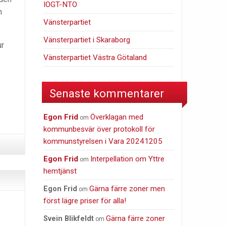
IOGT-NTO
h
Vänsterpartiet
Vänsterpartiet i Skaraborg
ur
Vänsterpartiet Västra Götaland
Senaste kommentarer
Egon Frid
Överklagan med
om
kommunbesvär över protokoll för
kommunstyrelsen i Vara 20241205
Egon Frid
Interpellation om Yttre
om
hemtjänst
Gärna färre zoner men
Egon Frid
om
först lägre priser för alla!
Gärna färre zoner
Svein Blikfeldt
om