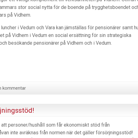
hammars stor social nytta för de boende på trygghetsboendet oc
ars på Vidhem.
 luncher i Vedum och Vara kan jämställas för pensionärer samt h
på Vidhem i Vedum en social ersättning för sin strategiska
e och besökande pensionärer på Vidhem och i Vedum.
 en kommentar
jningsstöd!
, att personer/hushåll som får ekonomiskt stöd från
gåvan inte avräknas från normen när det gäller försörjningsstöd!