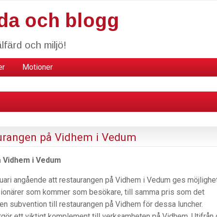
da och blogg
lfärd och miljö!
er
Motioner
aurangen på Vidhem i Vedum
å Vidhem i Vedum
bruari angående att restaurangen på Vidhem i Vedum ges möjlighet
nsionärer som kommer som besökare, till samma pris som det
 en subvention till restaurangen på Vidhem för dessa luncher.
ör ett viktigt komplement till verksamheten på Vidhem. Utifrån