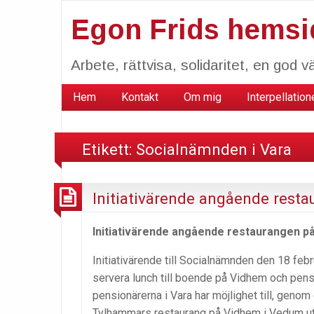
Egon Frids hemsi
Arbete, rättvisa, solidaritet, en god vä
Hem
Kontakt
Om mig
Interpellation
Etikett:
Socialnämnden i Vara
Initiativärende angående rest
Initiativärende angående restaurangen p
Initiativärende till Socialnämnden den 18 fe
servera lunch till boende på Vidhem och pe
pensionärerna i Vara har möjlighet till, genom
Tylhammars restaurang på Vidhem i Vedum utg