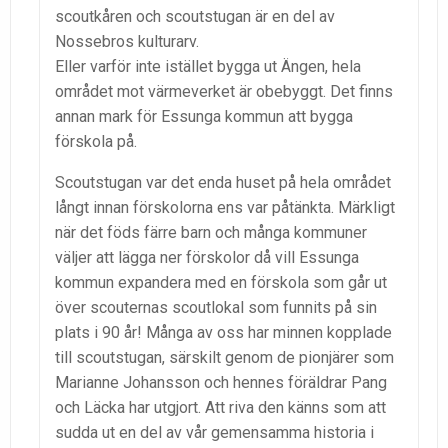
scoutkåren och scoutstugan är en del av
Nossebros kulturarv.
Eller varför inte istället bygga ut Ängen, hela
området mot värmeverket är obebyggt. Det finns
annan mark för Essunga kommun att bygga
förskola på.
Scoutstugan var det enda huset på hela området
långt innan förskolorna ens var påtänkta. Märkligt
när det föds färre barn och många kommuner
väljer att lägga ner förskolor då vill Essunga
kommun expandera med en förskola som går ut
över scouternas scoutlokal som funnits på sin
plats i 90 år! Många av oss har minnen kopplade
till scoutstugan, särskilt genom de pionjärer som
Marianne Johansson och hennes föräldrar Pang
och Läcka har utgjort. Att riva den känns som att
sudda ut en del av vår gemensamma historia i