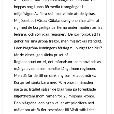
Miljöpartiet har i dagarna kongress i Karlstad. De
hoppas nog kunna
förmedla framgångar i
miljöfrågor. Av flera skäl tror vi inte att de lyckas.
Miljöpartiet i Västra Götalandsregionen har allierat
sig med de borgerliga partierna under moderaternas
ledning, och styr idag regionen. De gör försök att få
gehör för sina gröna frågor, men misslyckas ständigt.
I den blågröna ledningens förslag till budget för 2017
får de visserligen sänka priset på
Regionenruntkortet, det månadskort som används av
många av dem som pendlar långt inom regionen.
Men då får de till en sänkning som knappt märks.
Kortpriset sänks bara med 70 kronor i månaden
nästa år. Istället satsar de blågröna på förenklade
biljettsystem inom ramen för 25 miljoner kronor.
Den blågröna ledningen väljer att prioritera ned
målet om att få fler resenärer till Västtrafik i sitt