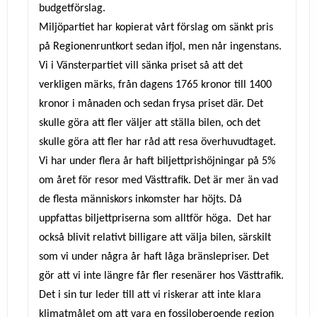
budgetförslag.
Miljöpartiet har kopierat vårt förslag om sänkt pris
på Regionenruntkort sedan ifjol, men når ingenstans.
Vi i Vänsterpartiet vill sänka priset så att det
verkligen märks, från dagens 1765 kronor till 1400
kronor i månaden och sedan frysa priset där. Det
skulle göra att fler väljer att ställa bilen, och det
skulle göra att fler har råd att resa överhuvudtaget.
Vi har under flera år haft biljettprishöjningar på 5%
om året för resor med Västtrafik. Det är mer än vad
de flesta människors inkomster har höjts. Då
uppfattas biljettpriserna som alltför höga. Det har
också blivit relativt billigare att välja bilen, särskilt
som vi under några år haft låga bränslepriser. Det
gör att vi inte längre får fler resenärer hos Västtrafik.
Det i sin tur leder till att vi riskerar att inte klara
klimatmålet om att vara en fossiloberoende region