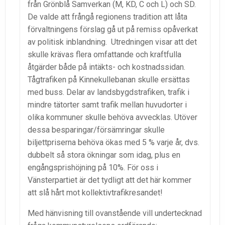
från Grönblå Samverkan (M, KD, C och L) och SD.
De valde att frångå regionens tradition att låta
förvaltningens förslag gå ut på remiss opåverkat
av politisk inblandning. Utredningen visar att det
skulle krävas flera omfattande och kraftfulla
åtgärder både på intäkts- och kostnadssidan.
Tågtrafiken på Kinnekullebanan skulle ersättas
med buss. Delar av landsbygdstrafiken, trafik i
mindre tätorter samt trafik mellan huvudorter i
olika kommuner skulle behöva avvecklas. Utöver
dessa besparingar/försämringar skulle
biljettpriserna behöva ökas med 5 % varje år, dvs.
dubbelt så stora ökningar som idag, plus en
engångsprishöjning på 10%. För oss i
Vänsterpartiet är det tydligt att det här kommer
att slå hårt mot kollektivtrafikresandet!
Med hänvisning till ovanstående vill undertecknad