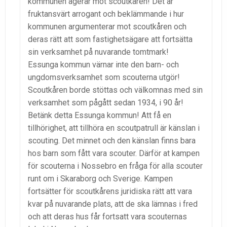
kommunen agerar mot scoutkåren! Det är
fruktansvärt arrogant och beklämmande i hur
kommunen argumenterar mot scoutkåren och
deras rätt att som fastighetsägare att fortsätta
sin verksamhet på nuvarande tomtmark!
Essunga kommun värnar inte den barn- och
ungdomsverksamhet som scouterna utgör!
Scoutkåren borde stöttas och välkomnas med sin
verksamhet som pågått sedan 1934, i 90 år!
Betänk detta Essunga kommun! Att få en
tillhörighet, att tillhöra en scoutpatrull är känslan i
scouting. Det minnet och den känslan finns bara
hos barn som fått vara scouter. Därför at kampen
för scouterna i Nossebro en fråga för alla scouter
runt om i Skaraborg och Sverige. Kampen
fortsätter för scoutkårens juridiska rätt att vara
kvar på nuvarande plats, att de ska lämnas i fred
och att deras hus får fortsatt vara scouternas