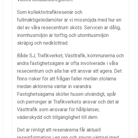
Som kollektivtrafikresenär och
fullmäktigeledamöter är vi missnöjda med hur en
del av våra resecentrum sköts. Servicen är dålig,
inomhusmiljön är torftig och utomhusmiljön
skräpig och nedklottrad.
Både SJ, Trafikverket, Västtrafik, kommunerna och
andra fastighetsägare är ofta involverade i våra
resecentrum och alla har ett ansvar att agera. Det
finns risker för att frågan faller mellan stolarna
medan aktörerna väntar in varandra.
Fastighetsägarna sköter husen utvändigt, spår
och perronger är Trafikverkets ansvar och det är
Västtrafik som ansvarar för hållplatser,
väderskydd och tillgänglighet till dem.
Det är rimligt att resenärerna får aktuell
reseinformation i en ren och snygg väntsal med