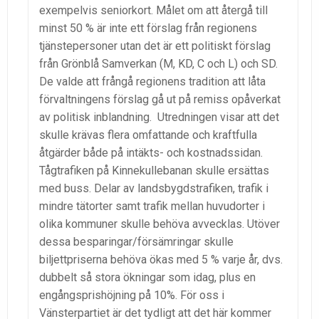
exempelvis seniorkort. Målet om att återgå till
minst 50 % är inte ett förslag från regionens
tjänstepersoner utan det är ett politiskt förslag
från Grönblå Samverkan (M, KD, C och L) och SD.
De valde att frångå regionens tradition att låta
förvaltningens förslag gå ut på remiss opåverkat
av politisk inblandning. Utredningen visar att det
skulle krävas flera omfattande och kraftfulla
åtgärder både på intäkts- och kostnadssidan.
Tågtrafiken på Kinnekullebanan skulle ersättas
med buss. Delar av landsbygdstrafiken, trafik i
mindre tätorter samt trafik mellan huvudorter i
olika kommuner skulle behöva avvecklas. Utöver
dessa besparingar/försämringar skulle
biljettpriserna behöva ökas med 5 % varje år, dvs.
dubbelt så stora ökningar som idag, plus en
engångsprishöjning på 10%. För oss i
Vänsterpartiet är det tydligt att det här kommer