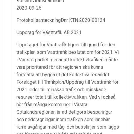
Kollektivtrafiknämnden
20
20-09-25
Protokollsanteckning
Dnr KTN
2020-00124
Uppdrag för Västtrafik AB 2021
Uppdraget för Västtrafik ligger till grund för den
trafikplan som Västtrafik beslutat om för 2021.
Vi
i
Vänsterpartiet menar att kollektivtrafiken måste
vara prioriterad för att regionen ska kunna
fortsätta att bygga ut det kollektiva resandet.
F
örslaget till Trafikplan/Uppdrag till Västtrafik för
2021
leder till
minskad trafik och minskade
resurser totalt till kollektivtrafiken. Vad vi också
hör från många kommuner i Västra
Götalandsregionen är att det görs besparingar
och neddragningar inom trafiken som innebär
färre avgångar med
tåg
,
och
busslinjer som läggs