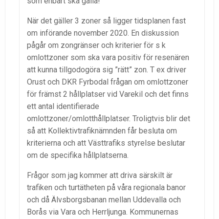
som enbart ska gälla!
När det gäller 3 zoner så ligger tidsplanen fast
om införande november 2020. En diskussion
pågår om zongränser och kriterier för s k
omlottzoner som ska vara positiv för resenären
att kunna tillgodogöra sig ”rätt” zon. T ex driver
Orust och DKR Fyrbodal frågan om omlottzoner
för främst 2 hållplatser vid Varekil och det finns
ett antal identifierade
omlottzoner/omlotthållplatser. Troligtvis blir det
så att Kollektivtrafiknämnden får besluta om
kriterierna och att Västtrafiks styrelse beslutar
om de specifika hållplatserna.
Frågor som jag kommer att driva särskilt är
trafiken och turtätheten på våra regionala banor
och då Älvsborgsbanan mellan Uddevalla och
Borås via Vara och Herrljunga. Kommunernas