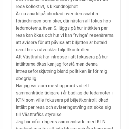
resa kollektivt, s k kundnöjdhet.
Är nu snudd på chockad över den snabba
förändringen som sker, där nästan all fokus hos
ledamöterna, även S, läggs på hur intäkten per
resa kan ökas och hur vi kan ”tvinga” resenärerna
att avisera för att påvisa att biljetten är betald
samt hur vi utvecklar biljettkontrollen.
Att Västtrafik har intresse i att fokusera på hur
intäkterna ökas kan jag förstå men denna
intresseförskjutning bland politiken är för mig
obegriplig.
När jag var som mest upprörd vid ett
sammanträde tidigare i år bad jag de ledamöter i
KTN som ville fokusera på biljettkontroll, ökad
intäkt per resa och aviseringstvång att söka sig
till Västtrafiks styrelse.
Jag har inför dagens sammanträde med KTN
bestämt mig för att inte bli arg och åka hem med