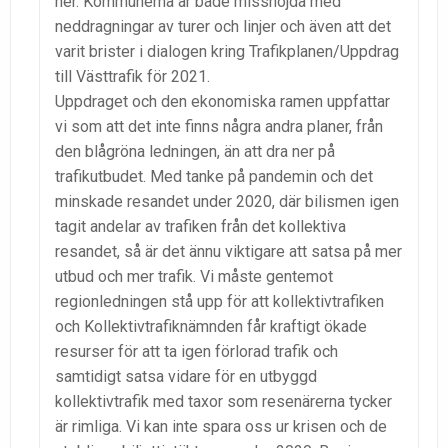
ner
.
Kommunerna är både missnöjda med
neddragningar av turer och linjer och även att det
varit brister i dialogen kring Trafikplanen/Uppdrag
till Västtrafik för 2021.
Uppdraget och den ekonomiska ramen uppfattar
vi som att det inte finns några andra planer, från
den blågröna ledningen, än att dra ner på
trafikutbudet. Med tanke på pandemin och det
minskade resandet under 2020, där bilismen igen
tagit andelar av trafiken från det kollektiva
resandet, så är det ännu viktigare att satsa på mer
utbud och mer trafik.
Vi måste gentemot
regionledningen stå upp för att kollektivtrafiken
och Kollektivtrafiknämnden f
år
kraftigt ökade
resurser för att ta igen förlorad trafik och
samtidigt satsa vidare för en utbyggd
kollektivtrafik med taxor som resenärerna tycker
är rimliga. Vi kan inte spara oss ur krisen och de