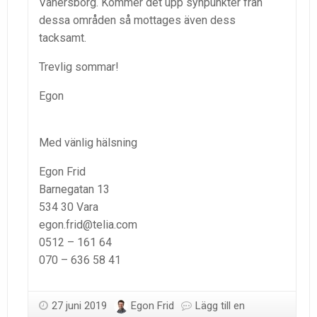
Vänersborg. Kommer det upp synpunkter från
dessa områden så mottages även dess
tacksamt.
Trevlig sommar!
Egon
Med vänlig hälsning
Egon Frid
Barnegatan 13
534 30 Vara
egon.frid@telia.com
0512 – 161 64
070 – 636 58 41
27 juni 2019
Egon Frid
Lägg till en