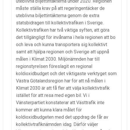
uteblivna biljettintäkterna under 2020.
R
egionen
måste
ställa krav på
att
regeringen
täck
er de
uteblivna biljettintäkterna
genom de extra
statsbidragen till kollektivtrafiken i Sverige.
Kollektivtrafiken har två viktiga syften, att göra
det tillgängligt för invånarna i hela regionen att bo
och leva och kunna transportera sig kollektivt
samt att hjälpa regionen och Sverige att uppnå
målen i Klimat 2030. Miljönämnden har till
regionstyrelsen föreslagit en regional
koldioxidbudget och det viktigaste verktyget som
Västra Götalandsregion har för att nå målen i
Klimat 2030 är att få fler att välja kollektivtrafik
istället för att resa med egen bil. Vi i
Vänsterpartiet konstaterar att Västtrafik inte
kommer att kunna klara målet för
koldioxidbudgeten med det uppdrag de får av
kollektivtrafiknämnden idag. Därför väljer