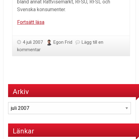
bland annat Rättvisemärkt, RFSU, RFSL och
Svenska konsumenter.
Dags
Fortsätt läsa
för
Almedalen
4 juli 2007
Egon Frid
Lägg till en
igen!
kommentar
Arkiv
Arkiv
Länkar