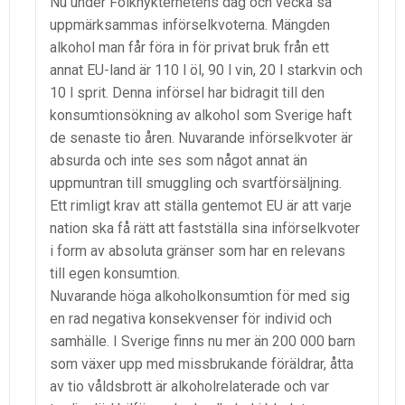
Nu under Folknykterhetens dag och vecka så
uppmärksammas införselkvoterna. Mängden
alkohol man får föra in för privat bruk från ett
annat EU-land är 110 l öl, 90 l vin, 20 l starkvin och
10 l sprit. Denna införsel har bidragit till den
konsumtionsökning av alkohol som Sverige haft
de senaste tio åren. Nuvarande införselkvoter är
absurda och inte ses som något annat än
uppmuntran till smuggling och svartförsäljning.
Ett rimligt krav att ställa gentemot EU är att varje
nation ska få rätt att fastställa sina införselkvoter
i form av absoluta gränser som har en relevans
till egen konsumtion.
Nuvarande höga alkoholkonsumtion för med sig
en rad negativa konsekvenser för individ och
samhälle. I Sverige finns nu mer än 200 000 barn
som växer upp med missbrukande föräldrar, åtta
av tio våldsbrott är alkoholrelaterade och var