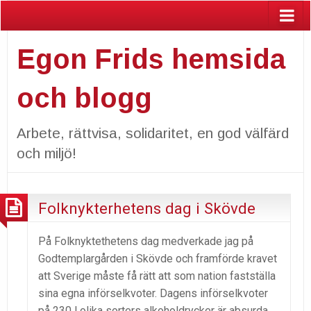
Egon Frids hemsida
och blogg
Arbete, rättvisa, solidaritet, en god välfärd
och miljö!
Folknykterhetens dag i Skövde
På Folknyktethetens dag medverkade jag på
Godtemplargården i Skövde och framförde kravet
att Sverige måste få rätt att som nation fastställa
sina egna införselkvoter. Dagens införselkvoter
på 230 l olika sorters alkoholdrycker är absurda