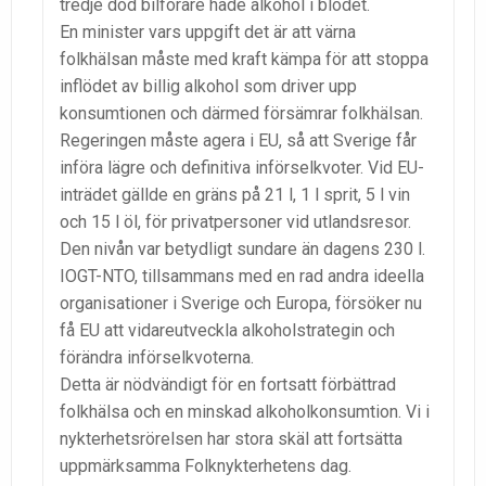
tredje död bilförare hade alkohol i blodet.
En minister vars uppgift det är att värna
folkhälsan måste med kraft kämpa för att stoppa
inflödet av billig alkohol som driver upp
konsumtionen och därmed försämrar folkhälsan.
Regeringen måste agera i EU, så att Sverige får
införa lägre och definitiva införselkvoter. Vid EU-
inträdet gällde en gräns på 21 l, 1 l sprit, 5 l vin
och 15 l öl, för privatpersoner vid utlandsresor.
Den nivån var betydligt sundare än dagens 230 l.
IOGT-NTO, tillsammans med en rad andra ideella
organisationer i Sverige och Europa, försöker nu
få EU att vidareutveckla alkoholstrategin och
förändra införselkvoterna.
Detta är nödvändigt för en fortsatt förbättrad
folkhälsa och en minskad alkoholkonsumtion. Vi i
nykterhetsrörelsen har stora skäl att fortsätta
uppmärksamma Folknykterhetens dag.