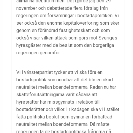
allmänna debatttimmen. Det gjorde jag den 29
november och debatterade flera förslag från
regeringen om försämringar i bostadspolitiken. Vi
ser också den enorma kapitalöverföring som sker
genom en förändrad fastighetsskatt och som
också visar vilken attack som görs mot Sveriges
hyresgäster med de beslut som den borgerliga
regeringen genomför.
Vi i vänsterpartiet tycker att vi ska föra en
bostadspolitik som innebär att det blir en ökad
neutralitet mellan boendeformerna. Redan nu har
skatteförutsättningarna varit sådana att
hyresrätter har missgynnats i relation till
bostadsrätter och villor. I riksdagen ska vi i stället
fatta politiska beslut som gynnar en förbättrad
neutralitet mellan boendeformerna. Då måste
regeringen ta de bostadspolitiska frågorna på