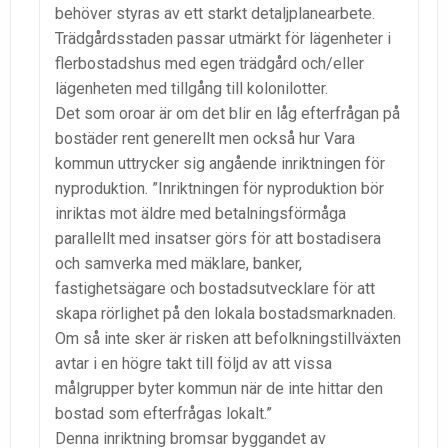
behöver styras av ett starkt detaljplanearbete.
Trädgårdsstaden passar utmärkt för lägenheter i
flerbostadshus med egen trädgård och/eller
lägenheten med tillgång till kolonilotter.
Det som oroar är om det blir en låg efterfrågan på
bostäder rent generellt men också hur Vara
kommun uttrycker sig angående inriktningen för
nyproduktion. ”Inriktningen för nyproduktion bör
inriktas mot äldre med betalningsförmåga
parallellt med insatser görs för att bostadisera
och samverka med mäklare, banker,
fastighetsägare och bostadsutvecklare för att
skapa rörlighet på den lokala bostadsmarknaden.
Om så inte sker är risken att befolkningstillväxten
avtar i en högre takt till följd av att vissa
målgrupper byter kommun när de inte hittar den
bostad som efterfrågas lokalt.”
Denna inriktning bromsar byggandet av