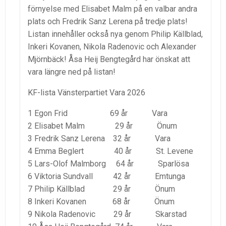
förnyelse med Elisabet Malm på en valbar andra
plats och Fredrik Sanz Lerena på tredje plats!
Listan innehåller också nya genom Philip Källblad,
Inkeri Kovanen, Nikola Radenovic och Alexander
Mjörnbäck! Åsa Heij Bengtegård har önskat att
vara längre ned på listan!
KF-lista Vänsterpartiet Vara 2026
1 Egon Frid 69 år Vara
2 Elisabet Malm 29 år Önum
3 Fredrik Sanz Lerena 32 år Vara
4 Emma Beglert 40 år St. Levene
5 Lars-Olof Malmborg 64 år Sparlösa
6 Viktoria Sundvall 42 år Emtunga
7 Philip Källblad 29 år Önum
8 Inkeri Kovanen 68 år Önum
9 Nikola Radenovic 29 år Skarstad