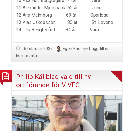
10 Åsa Heij Bengtegård 74 år Vara
11 Alexander Mjörnbäck 62 år Jung
12 Arja Malmborg 63 år Sparlösa
13 Klas Jakobsson 80 år St. Levene
14 Ulla Bengtegård 84 år Vara
26 februari 2026
Egon Frid
Lägg till en
kommentar
Philip Källblad vald till ny
ordförande för V VEG